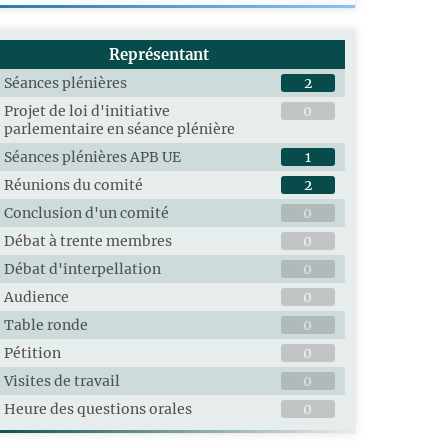
Représentant
Séances plénières
2
Projet de loi d'initiative
0
parlementaire en séance plénière
Séances plénières APB UE
1
Réunions du comité
2
Conclusion d'un comité
0
Débat à trente membres
0
Débat d'interpellation
0
Audience
0
Table ronde
0
Pétition
0
Visites de travail
0
Heure des questions orales
0