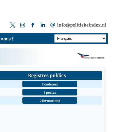
info@politiekeindex.nl
nous ?
Registres publics
2 cadeaux
6 postes
2 formations