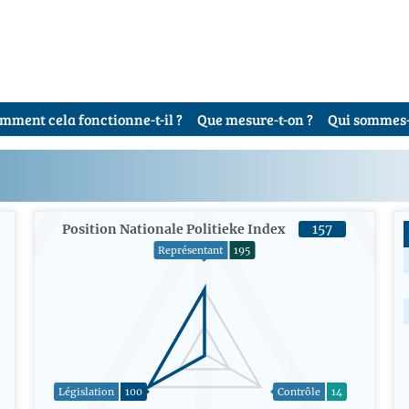
mment cela fonctionne-t-il ?
Que mesure-t-on ?
Qui sommes-
Position Nationale Politieke Index
157
Représentant
195
Législation
100
Contrôle
14