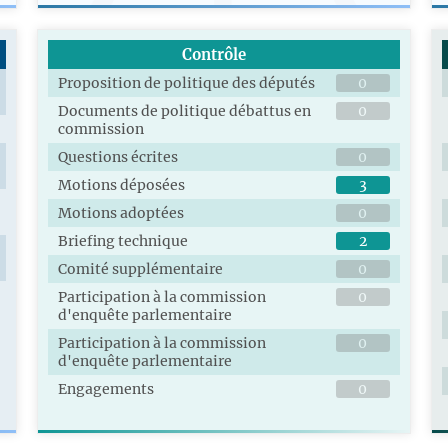
Contrôle
Proposition de politique des députés
0
Documents de politique débattus en
0
commission
Questions écrites
0
Motions déposées
3
Motions adoptées
0
Briefing technique
2
Comité supplémentaire
0
Participation à la commission
0
d'enquête parlementaire
Participation à la commission
0
d'enquête parlementaire
Engagements
0