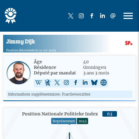
Jimmy Dijk
Position déterminée le 15-07-2025
Âge
40
Résidence
Groningen
Député par mandat
3 ans 3 mois
Informations supplémentaires: Fractievoorzitter
Position Nationale Politieke Index
63
Représentant
2045