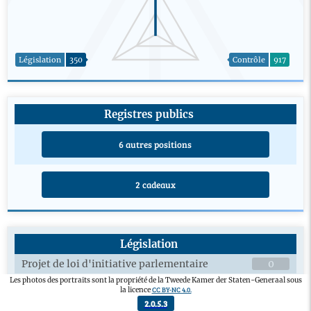
Législation
350
Contrôle
917
Registres publics
6 autres positions
2 cadeaux
Législation
Projet de loi d'initiative parlementaire
0
Les photos des portraits sont la propriété de la Tweede Kamer der Staten-Generaal sous
Amendement adopté
0
CC BY-NC 4.0.
la licence
Débats en plénière sur les projets de loi
7
2.0.5.3