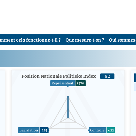
mment cela fonctionne-t-il ?
Que mesure-t-on ?
Qui sommes-
Position Nationale Politieke Index
82
Représentant
1570
Législation
225
Contrôle
622