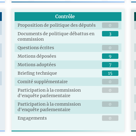
Contrôle
Proposition de politique des députés
0
Documents de politique débattus en
3
commission
Questions écrites
0
Motions déposées
9
Motions adoptées
7
Briefing technique
15
Comité supplémentaire
0
Participation à la commission
0
d'enquête parlementaire
Participation à la commission
0
d'enquête parlementaire
Engagements
0