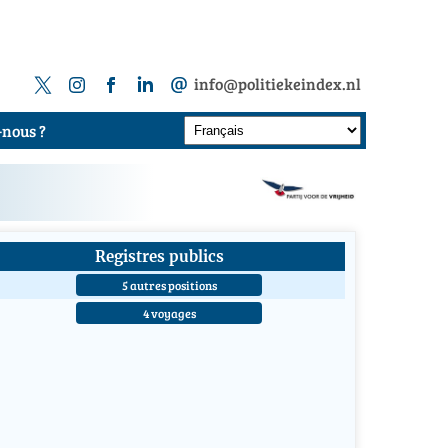
info@politiekeindex.nl
nous ?
Registres publics
5 autres positions
4 voyages