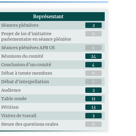
Représentant
Séances plénières
2
Projet de loi d'initiative
0
parlementaire en séance plénière
Séances plénières APB UE
0
Réunions du comité
24
Conclusion d'un comité
4
Débat à trente membres
0
Débat d'interpellation
0
Audience
2
Table ronde
11
Pétition
13
Visites de travail
3
Heure des questions orales
0