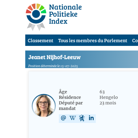
Nationale
Politieke
Index
Classement
Tous les membres du Parlement
Co
Jeanet Nijhof-Leeuw
Position déterminée le 15-07-2025
Âge
63
Résidence
Hengelo
Député par
23 mois
mandat