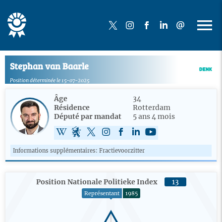
Stephan van Baarle
Position déterminée le 15-07-2025
Âge
34
Résidence
Rotterdam
Député par mandat
5 ans 4 mois
Informations supplémentaires: Fractievoorzitter
Position Nationale Politieke Index
13
Représentant
1985