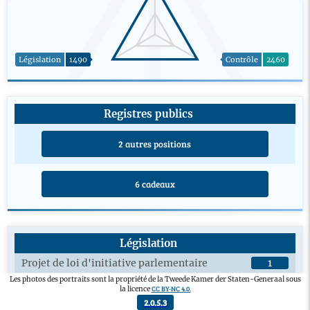
Législation
1490
Contrôle
2460
Registres publics
2 autres positions
6 cadeaux
Législation
Projet de loi d'initiative parlementaire
1
Les photos des portraits sont la propriété de la Tweede Kamer der Staten-Generaal sous
Amendement adopté
2
CC BY-NC 4.0.
la licence
Débats en plénière sur les projets de loi
9
2.0.5.3