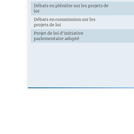
Débats en plénière sur les projets de
loi
Débats en commission sur les
projets de loi
Projet de loi d'initiative
parlementaire adopté