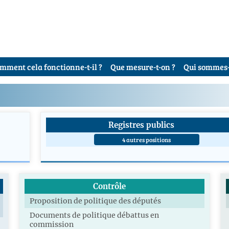
mment cela fonctionne-t-il ?
Que mesure-t-on ?
Qui sommes-
Registres publics
4 autres positions
Contrôle
Proposition de politique des députés
Documents de politique débattus en
commission