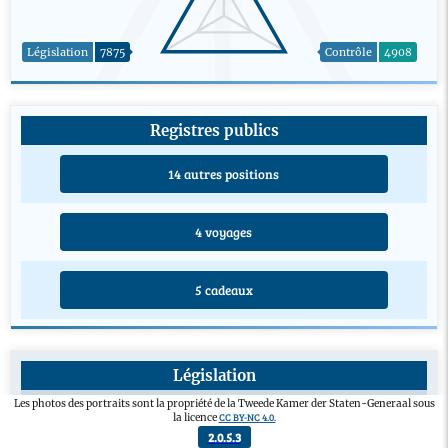
Législation
7875
Contrôle
4908
Registres publics
14 autres positions
4 voyages
5 cadeaux
Législation
Projet de loi d'initiative parlementaire
1
Les photos des portraits sont la propriété de la Tweede Kamer der Staten-Generaal sous
CC BY-NC 4.0.
la licence
Amendement adopté
17
2.0.5.3