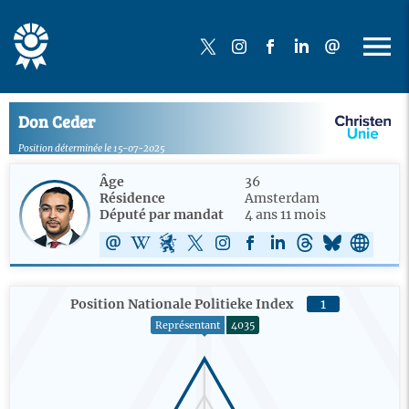
Don Ceder
Position déterminée le 15-07-2025
Âge
36
Résidence
Amsterdam
Député par mandat
4 ans 11 mois
Position Nationale Politieke Index
1
Représentant
4035