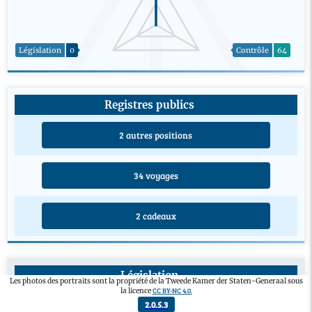
Législation
0
Contrôle
64
Registres publics
2 autres positions
34 voyages
2 cadeaux
Législation
Les photos des portraits sont la propriété de la Tweede Kamer der Staten-Generaal sous
CC BY-NC 4.0.
la licence
Projet de loi d'initiative parlementaire
0
2.0.5.3