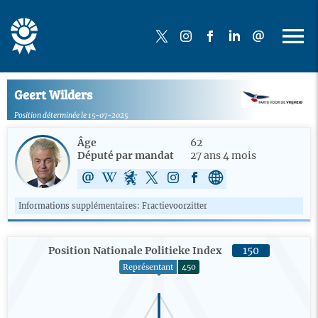
Geert Wilders
Position déterminée le 15-07-2025
Âge
62
Député par mandat
27 ans 4 mois
Informations supplémentaires: Fractievoorzitter
Position Nationale Politieke Index
150
Représentant
450