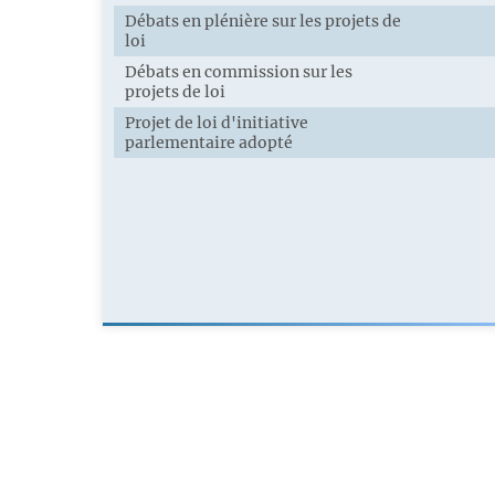
Débats en plénière sur les projets de
loi
Débats en commission sur les
projets de loi
Projet de loi d'initiative
parlementaire adopté