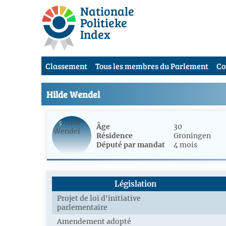
Nationale
Politieke
Index
Classement
Tous les membres du Parlement
Co
Hilde Wendel
Âge
30
Résidence
Groningen
Député par mandat
4 mois
Législation
Projet de loi d'initiative
parlementaire
Amendement adopté