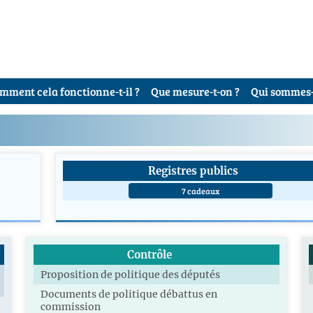
mment cela fonctionne-t-il ?
Que mesure-t-on ?
Qui sommes-
Registres publics
7 cadeaux
Contrôle
Proposition de politique des députés
Documents de politique débattus en
commission