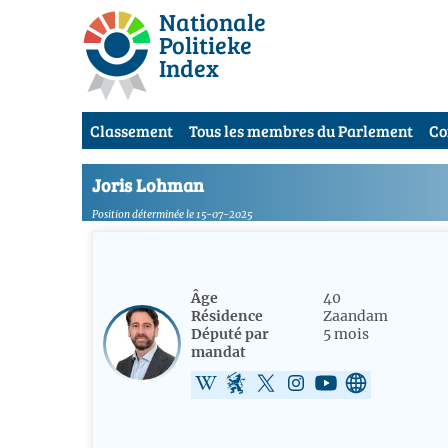
Nationale
Politieke
Index
Classement
Tous les membres du Parlement
Co
Joris Lohman
Position déterminée le 15-07-2025
Âge
40
Résidence
Zaandam
Député par
5 mois
mandat