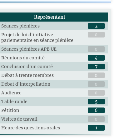
Représentant
Séances plénières
2
Projet de loi d'initiative
0
parlementaire en séance plénière
Séances plénières APB UE
0
Réunions du comité
4
Conclusion d'un comité
7
Débat à trente membres
0
Débat d'interpellation
0
Audience
0
Table ronde
5
Pétition
6
Visites de travail
0
Heure des questions orales
1