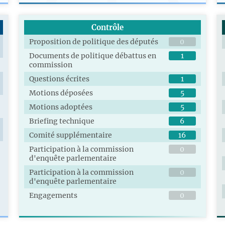
Contrôle
Proposition de politique des députés
0
Documents de politique débattus en
1
commission
Questions écrites
1
Motions déposées
5
Motions adoptées
5
Briefing technique
6
Comité supplémentaire
16
Participation à la commission
0
d'enquête parlementaire
Participation à la commission
0
d'enquête parlementaire
Engagements
0