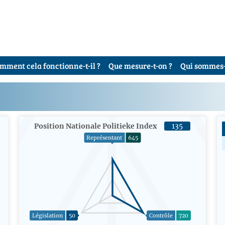
mment cela fonctionne-t-il ?
Que mesure-t-on ?
Qui sommes-
Position Nationale Politieke Index
135
Représentant
645
Législation
50
Contrôle
720