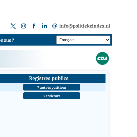
info@politiekeindex.nl
nous ?
Registres publics
7 autres positions
2 cadeaux