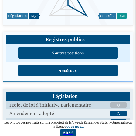
Législation
1250
Contrôle
1621
Registres publics
5 autres positions
4 cadeaux
Législation
Projet de loi d'initiative parlementaire
0
Amendement adopté
2
Débats en plénière sur les projets de loi
12
Les photos des portraits sont la propriété de la Tweede Kamer der Staten-Generaal sous
CC BY-NC 4.0.
la licence
Débats en commission sur les projets de loi
2
2.0.5.3