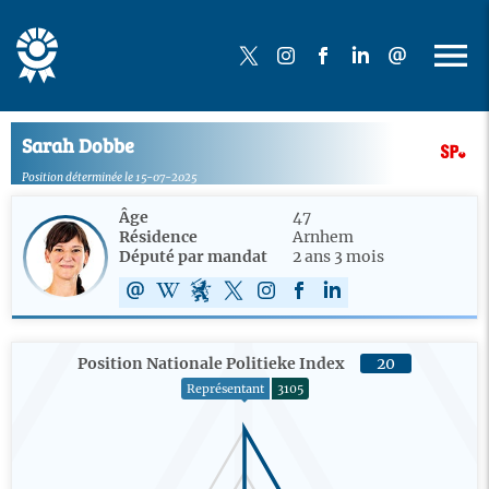
Sarah Dobbe
Position déterminée le 15-07-2025
Âge
47
Résidence
Arnhem
Député par mandat
2 ans 3 mois
Position Nationale Politieke Index
20
Représentant
3105