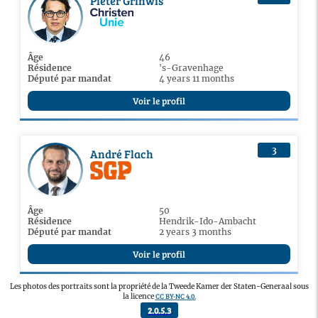
Pieter Grinwis
Âge
46
Résidence
's-Gravenhage
Député par mandat
4 years 11 months
Voir le profil
3
André Flach
Âge
50
Résidence
Hendrik-Ido-Ambacht
Député par mandat
2 years 3 months
Voir le profil
Les photos des portraits sont la propriété de la Tweede Kamer der Staten-Generaal sous
CC BY-NC 4.0.
la licence
4
Michiel van Nispen
2.0.5.3