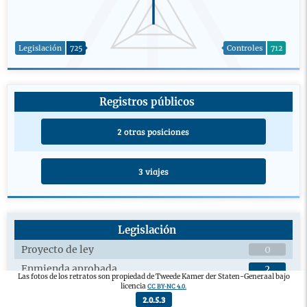
Legislación
725
Controles
712
Registros públicos
2 otras posiciones
3 viajes
Legislación
Proyecto de ley
0
Enmienda aprobada
2
Las fotos de los retratos son propiedad de Tweede Kamer der Staten-Generaal bajo
CC BY-NC 4.0.
licencia
Debates plenarios sobre proyectos de ley
2
2.0.5.3