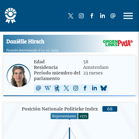
Daniëlle Hirsch
Posición determinada el 15-07-2025
Edad
58
Residencia
Amsterdam
Período miembro del
23 meses
parlamento
Posición Nationale Politieke Index
68
Representante
1575