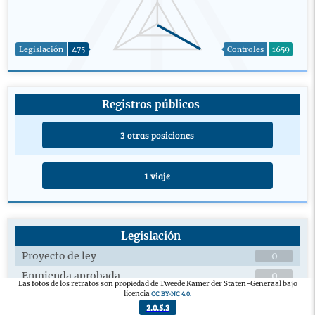
Legislación
475
Controles
1659
Registros públicos
3 otras posiciones
1 viaje
Legislación
Proyecto de ley
0
Enmienda aprobada
0
Las fotos de los retratos son propiedad de Tweede Kamer der Staten-Generaal bajo
CC BY-NC 4.0.
licencia
Debates plenarios sobre proyectos de ley
9
2.0.5.3