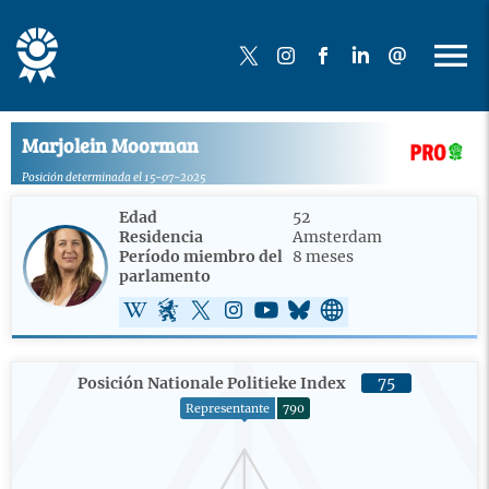
Marjolein Moorman
Posición determinada el 15-07-2025
Edad
52
Residencia
Amsterdam
Período miembro del
8 meses
parlamento
Posición Nationale Politieke Index
75
Representante
790