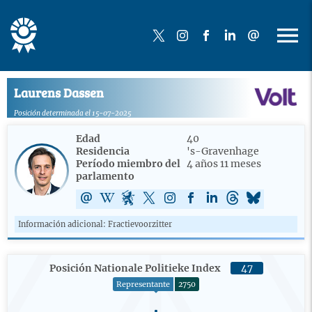
Laurens Dassen
Posición determinada el 15-07-2025
Edad
40
Residencia
's-Gravenhage
Período miembro del
4 años 11 meses
parlamento
Información adicional: Fractievoorzitter
Posición Nationale Politieke Index
47
Representante
2750