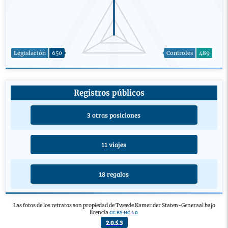
Legislación
650
Controles
489
Registros públicos
3 otras posiciones
11 viajes
18 regalos
Las fotos de los retratos son propiedad de Tweede Kamer der Staten-Generaal bajo
CC BY-NC 4.0.
licencia
Legislación
2.0.5.3