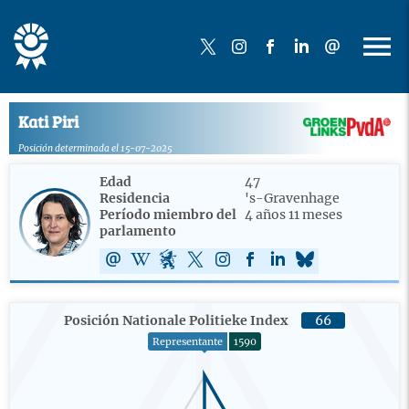
Kati Piri
Posición determinada el 15-07-2025
Edad
47
Residencia
's-Gravenhage
Período miembro del
4 años 11 meses
parlamento
Posición Nationale Politieke Index
66
Representante
1590