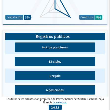
Legislación
550
Controles
893
Registros públicos
6 otras posiciones
33 viajes
1 regalo
6 posiciones
Las fotos de los retratos son propiedad de Tweede Kamer der Staten-Generaal bajo
CC BY-NC 4.0.
licencia
3 educaciones
2.0.5.3