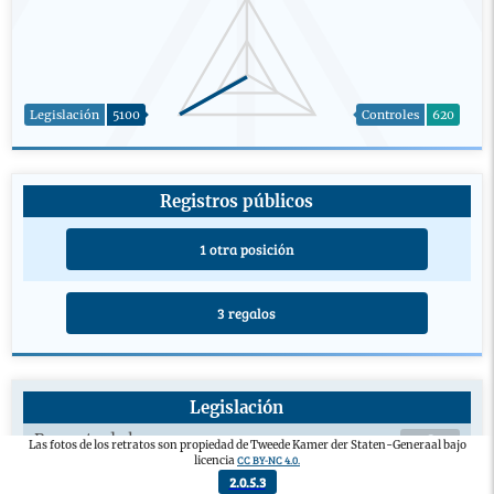
Legislación
5100
Controles
620
Registros públicos
1 otra posición
3 regalos
Legislación
Proyecto de ley
0
Las fotos de los retratos son propiedad de Tweede Kamer der Staten-Generaal bajo
CC BY-NC 4.0.
licencia
Enmienda aprobada
16
2.0.5.3