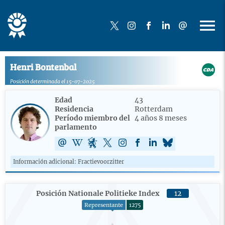
Henri Bontenbal
Posición determinada el 15-07-2025
Edad
43
Residencia
Rotterdam
Período miembro del
4 años 8 meses
parlamento
Información adicional: Fractievoorzitter
Posición Nationale Politieke Index
12
Representante
1275