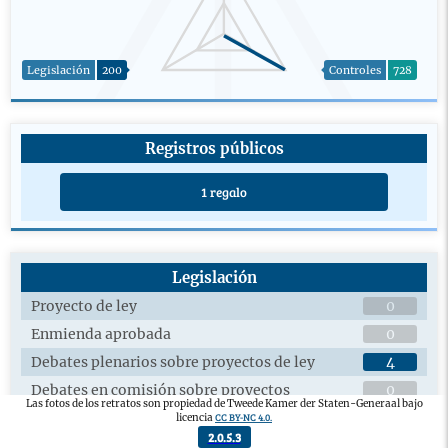
Legislación
200
Controles
728
Registros públicos
1 regalo
Legislación
Proyecto de ley
0
Enmienda aprobada
0
Debates plenarios sobre proyectos de ley
4
Debates en comisión sobre proyectos
0
Las fotos de los retratos son propiedad de Tweede Kamer der Staten-Generaal bajo
legislativos
CC BY-NC 4.0.
licencia
Proyecto de ley aprobado
0
2.0.5.3