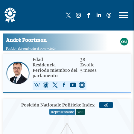
André Poortman
Posición determinada el 15-07-2025
Edad
38
Residencia
Zwolle
Período miembro del
5 meses
parlamento
Posición Nationale Politieke Index
38
Representante
260