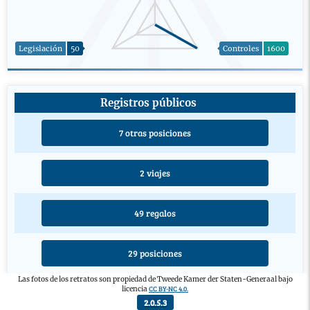
Legislación
50
Controles
1600
Registros públicos
7 otras posiciones
2 viajes
49 regalos
29 posiciones
Las fotos de los retratos son propiedad de Tweede Kamer der Staten-Generaal bajo
CC BY-NC 4.0.
licencia
3 educaciones
2.0.5.3