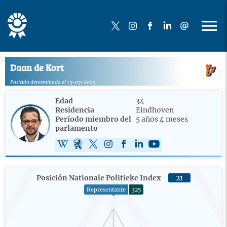
Daan de Kort
Posición determinada el 15-07-2025
Edad
34
Residencia
Eindhoven
Período miembro del
5 años 4 meses
parlamento
Posición Nationale Politieke Index
21
Representante
325