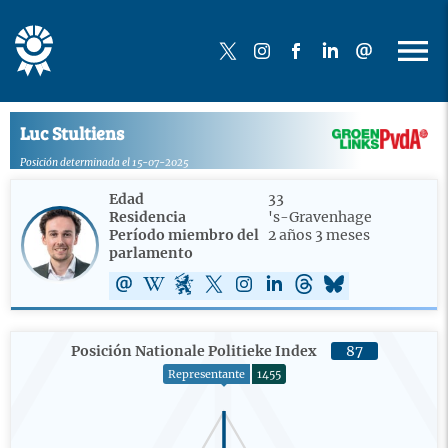
Luc Stultiens
Posición determinada el 15-07-2025
Edad
33
Residencia
's-Gravenhage
Período miembro del
2 años 3 meses
parlamento
Posición Nationale Politieke Index
87
Representante
1455