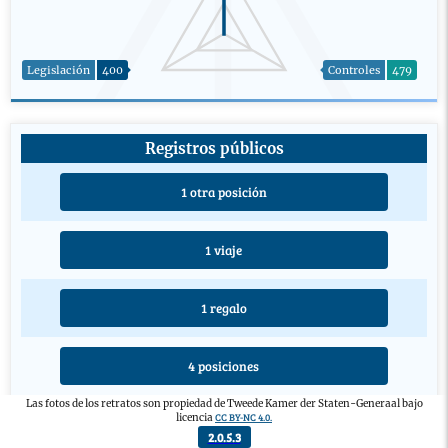
Legislación
400
Controles
479
Registros públicos
1 otra posición
1 viaje
1 regalo
4 posiciones
Las fotos de los retratos son propiedad de Tweede Kamer der Staten-Generaal bajo
CC BY-NC 4.0.
licencia
4 educaciones
2.0.5.3