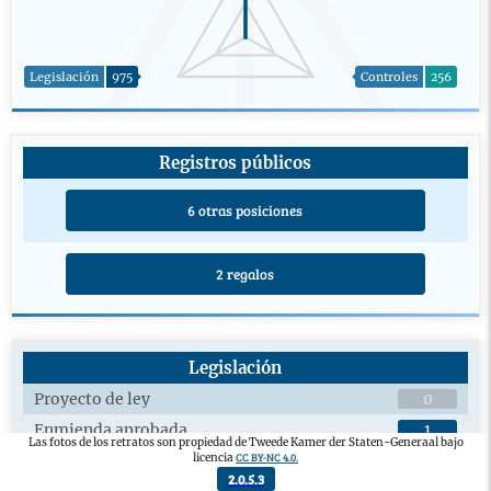
Legislación
975
Controles
256
Registros públicos
6 otras posiciones
2 regalos
Legislación
Proyecto de ley
0
Enmienda aprobada
1
Las fotos de los retratos son propiedad de Tweede Kamer der Staten-Generaal bajo
CC BY-NC 4.0.
licencia
Debates plenarios sobre proyectos de ley
12
2.0.5.3