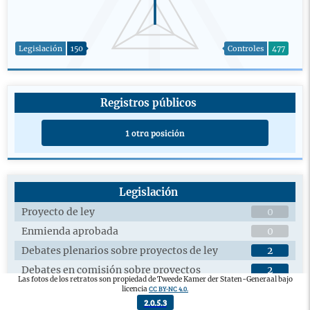
Legislación
150
Controles
477
Registros públicos
1 otra posición
Legislación
Proyecto de ley
0
Enmienda aprobada
0
Debates plenarios sobre proyectos de ley
2
Debates en comisión sobre proyectos
2
Las fotos de los retratos son propiedad de Tweede Kamer der Staten-Generaal bajo
legislativos
CC BY-NC 4.0.
licencia
Proyecto de ley aprobado
0
2.0.5.3