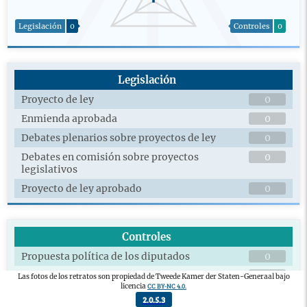
Legislación
0
Controles
0
Legislación
Proyecto de ley
0
Enmienda aprobada
0
Debates plenarios sobre proyectos de ley
0
Debates en comisión sobre proyectos
0
legislativos
Proyecto de ley aprobado
0
Controles
Propuesta política de los diputados
0
Documentos políticos de debate en
0
Las fotos de los retratos son propiedad de Tweede Kamer der Staten-Generaal bajo
CC BY-NC 4.0.
licencia
comisión
2.0.5.3