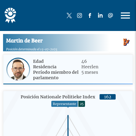
Martin de Beer
Posición determinada el 15-07-2025
Edad
46
Residencia
Heerlen
Período miembro del
5 meses
parlamento
Posición Nationale Politieke Index
162
Representante
25