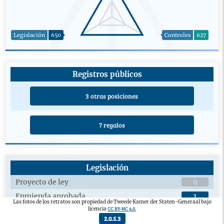
Legislación
650
Controles
627
Registros públicos
3 otras posiciones
7 regalos
Legislación
Proyecto de ley
0
Enmienda aprobada
1
Las fotos de los retratos son propiedad de Tweede Kamer der Staten-Generaal bajo
CC BY-NC 4.0.
licencia
Debates plenarios sobre proyectos de ley
5
2.0.5.3