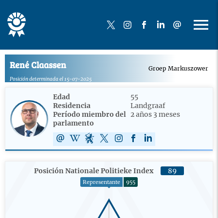
René Claassen
Groep Markuszower
Posición determinada el 15-07-2025
Edad
55
Residencia
Landgraaf
Período miembro del
2 años 3 meses
parlamento
Posición Nationale Politieke Index
89
Representante
955