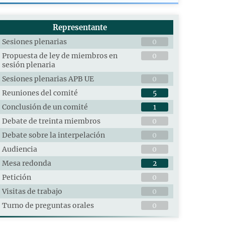
Representante
Sesiones plenarias
0
Propuesta de ley de miembros en
0
sesión plenaria
Sesiones plenarias APB UE
0
Reuniones del comité
5
Conclusión de un comité
1
Debate de treinta miembros
0
Debate sobre la interpelación
0
Audiencia
0
Mesa redonda
2
Petición
0
Visitas de trabajo
0
Turno de preguntas orales
0