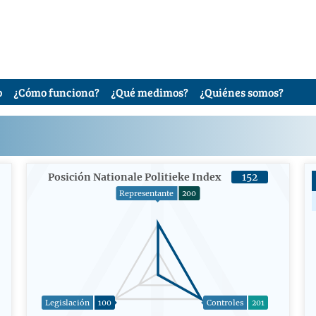
o
¿Cómo funciona?
¿Qué medimos?
¿Quiénes somos?
Posición Nationale Politieke Index
152
Representante
200
Legislación
100
Controles
201