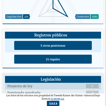
Legislación
225
Controles
1585
Registros públicos
3 otras posiciones
21 regalos
Legislación
Proyecto de ley
0
Enmienda aprobada
0
Las fotos de los retratos son propiedad de Tweede Kamer der Staten-Generaal bajo
CC BY-NC 4.0.
licencia
Debates plenarios sobre proyectos de ley
3
2.0.5.3