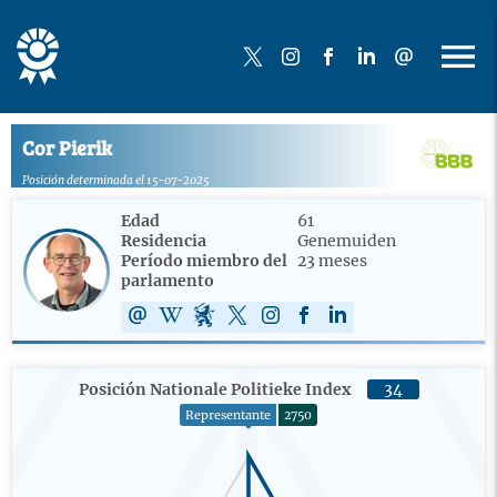
Cor Pierik
Posición determinada el 15-07-2025
Edad
61
Residencia
Genemuiden
Período miembro del
23 meses
parlamento
Posición Nationale Politieke Index
34
Representante
2750